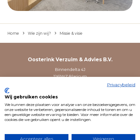
Home
Wie zijn wij?
Missie & visie
Oosterink Verzuim & Advies B.V.
Binnendelta 4J
1261WZ Blaricum
Privacybeleid
035 - 8009974
info@ovena.nl
Wij gebruiken cookies
We kunnen deze plaatsen voor analyse van onze bezoekersgegevens, om
onze website te verbeteren, gepersonaliseerde inhoud te tonen en om u
Volg ons op LinkedIn Oosterink Verz
een geweldige website-ervaring te bieden. Voor meer informatie over de
cookies die we gebruiken opent u de instellingen.
Accepteer alles
Weigeren