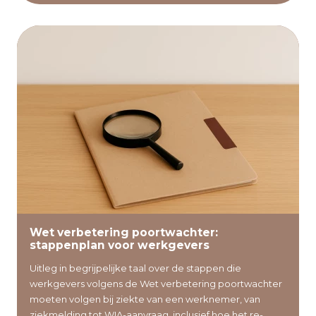
Lees verder
Wet verbetering poortwachter:
stappenplan voor werkgevers
Uitleg in begrijpelijke taal over de stappen die
werkgevers volgens de Wet verbetering poortwachter
moeten volgen bij ziekte van een werknemer, van
ziekmelding tot WIA-aanvraag, inclusief hoe het re-