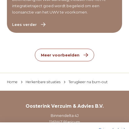
integratietraject goed wordt begeleid om een
loonsanctie van het UWV te voorkomen.
Lees verder
Meer voorbeelden
Home
Herkenbare situaties
Terugkeer na burn-out
Oosterink Verzuim & Advies B.V.
Binnendelta 4J
1261WZ Blaricum