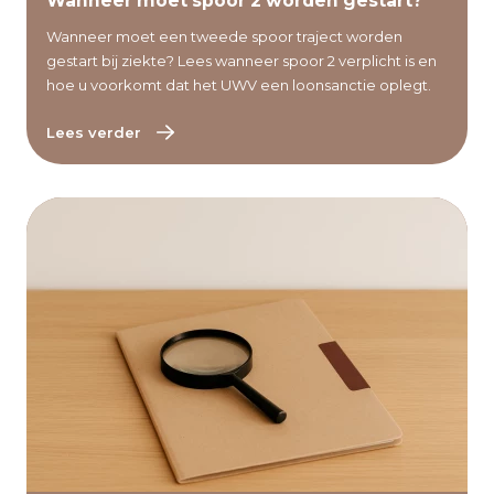
Lees verder
Wanneer moet spoor 2 worden gestart?
Wanneer moet een tweede spoor traject worden
gestart bij ziekte? Lees wanneer spoor 2 verplicht is en
hoe u voorkomt dat het UWV een loonsanctie oplegt.
Lees verder